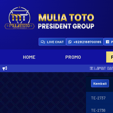
LIVE CHAT
+6282168700165
P
HOME
PROMO
SELAMAT DATANG DI MULIATOTO
Kembali
TE-2737
TE-2736